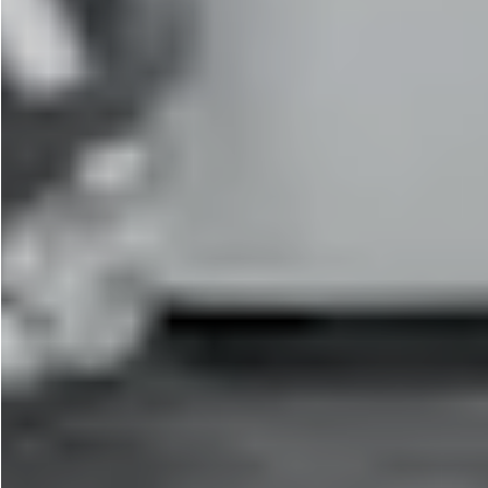
カ
メ
ラ
の
買
取
な
ら
B
U
Y